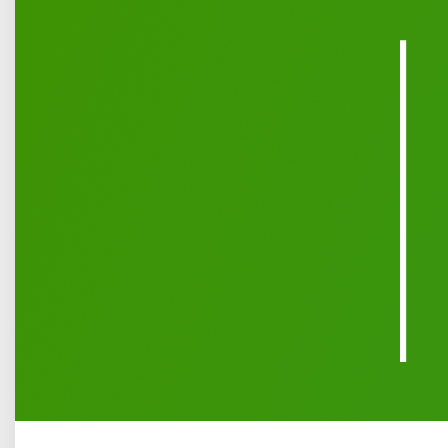
Opublikowano: 10 czerwiec 2026
Zakład Gospodarki Lokalowej w Łukowie Sp. z o.o. informuje
o organizacji ustnego przetargu nieograniczonego na
rezerwację miejsc handlowych przeznaczonych do
prowadzenia działalności handlowej podczas odpustu św.
Rocha w Łukowie, który odbędzie się w dniach 14–16
sierpnia 2026 r.