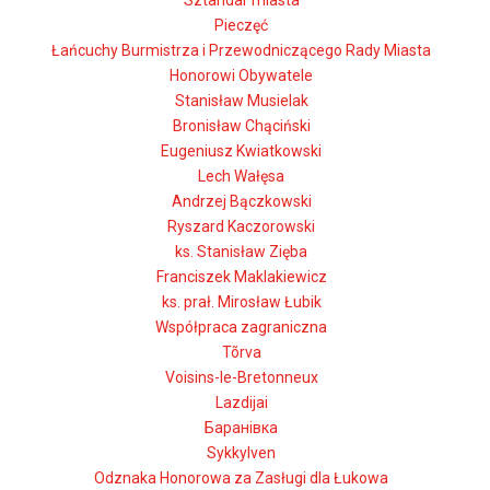
Sztandar miasta
Pieczęć
Łańcuchy Burmistrza i Przewodniczącego Rady Miasta
Honorowi Obywatele
Stanisław Musielak
Bronisław Chąciński
Eugeniusz Kwiatkowski
Lech Wałęsa
Andrzej Bączkowski
Ryszard Kaczorowski
ks. Stanisław Zięba
Franciszek Maklakiewicz
ks. prał. Mirosław Łubik
Współpraca zagraniczna
Tõrva
Voisins-le-Bretonneux
Lazdijai
Баранівка
Sykkylven
Odznaka Honorowa za Zasługi dla Łukowa