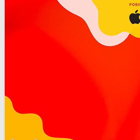
700-lecia i ul. Wilczyńskiego (handel w dniu 16 sierpnia)
Poradnik bezpieczeństwa
200 zł – za stanowisko w pasie drogowym ul. 700-lecia
i ul. Wilczyńskiego (handel w dniu 16 sierpnia).
Wadium należy wpłacić do 23 czerwca 2026 r. na rachunek
Banku Spółdzielczego w Trzebieszowie nr 73 9206 0009
7103 0485 2000 0030, w kasie Urzędu Miasta Łuków lub
w dniu przetargu do godz. 13:00. Wpłata wadium jest
równoznaczna z zapoznaniem się z regulaminem
przetargu oraz zasadami prowadzenia handlu i ich
akceptacją.
Przypominamy, że handel podczas odpustu będzie mógł
być prowadzony wyłącznie na wyznaczonych
i oznakowanych stanowiskach. Sprzedawcy zobowiązani
są do przestrzegania obowiązujących przepisów
sanitarnych, utrzymania porządku oraz uiszczenia opłaty
targowej zgodnie z obowiązującymi przepisami.
Szczegółowy regulamin przetargu oraz zasady
prowadzenia handlu dostępne są poniżej, a także
w siedzibie Zakładu Gospodarki Lokalowej w Łukowie Sp.