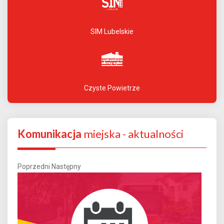
SIM Lubelskie
Czyste Powietrze
Komunikacja
miejska - aktualności
Poprzedni
Następny