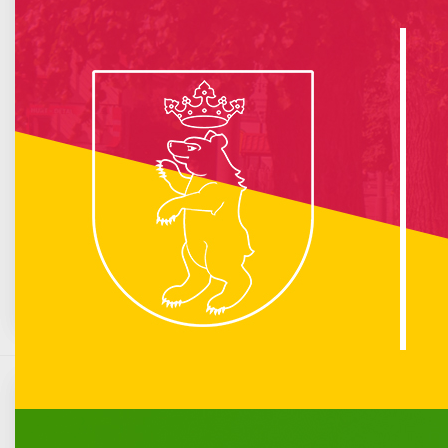
info :
Nie znaleziono opublikowanego łącza do komponentu iCagenda!
Brak wydarzeń w kalendarzu
Sierpień 2026
Pn
Wt
Śr
Cz
Pt
So
N
1
2
3
4
5
6
7
8
9
10
11
12
13
14
15
16
17
18
19
20
21
22
23
24
25
26
27
28
29
30
31
Przetarg na wynajem miejsc handlowych
podczas odpustu św. Rocha w Łukowie
Komunikacja miejska