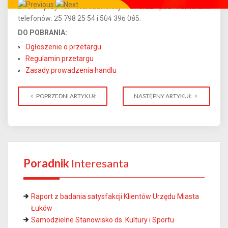
z o.o. przy ul. Warszawskiej 19 oraz pod numerami
Całe miasto w Twoim smartfonie!
telefonów: 25 798 25 54 i 504 396 085.
DO POBRANIA:
Ogłoszenie o przetargu
Regulamin przetargu
Zasady prowadzenia handlu
POPRZEDNI ARTYKUŁ
NASTĘPNY ARTYKUŁ
Poradnik
Interesanta
Raport z badania satysfakcji Klientów Urzędu Miasta
Łuków
Samodzielne Stanowisko ds. Kultury i Sportu